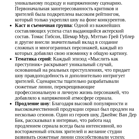
уникальному подходу и напряженному сценарию.
Первоначальная заинтересованность критиков и
зрителей была подкреплена высоким рейтингом,
который только укреплял шоу на фоне конкурентов.
Каст и съемочная группа
: Одной из важнейших
составляющих успеха стал выдающийся актерский
состав. Томас Гибсон, Шемар Мур, Мэттью Грей Гублер
и другие внесли значительный вклад в создание
сложных и многогранных персонажей, каждый из
которых добавлял свою изюминку в общую картину.
Тематика серий
: Каждый эпизод «Мыслить как
преступник» раскрывает уникальный случай,
основанный на реальных преступлениях, что придает
шоу правдоподобность и дополнительно интригует
зрителей. Сценаристы тщательно разрабатывали
сюжетные линии, перекрещивающие
профессиональную и личную жизнь персонажей, что
добавляло к напряженной атмосфере сериала.
Продление шоу
: Благодаря высокой популярности и
высококачественной продукции сериал был продлен на
несколько сезонов. Один из героев шоу, Джеймс Ван Дер
Бик, рассказывал в интервью, что работа над
продлением сериала всегда была интенсивной, но
восторженный отклик зрителей и желание студии
развивать сюжетные линии способствовали успеху.