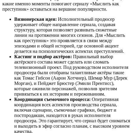
какие именно моменты помогают сериалу «Мыслить как
преступник» оставаться на вершине популярности.
Визионерская идея:
Исполнительный продюсер
удерживает общее направление сериала, создавая
структуру, которая позволяет развивать сюжетные
линии на протяжении многих сезонов. Для «Мыслить
как преступник» это проявляется в связи между
эпизодами и общей историей, где основной акцент
делается на психологических аспектах преступлений.
Кастинг и подбор актёров:
Правильный выбор
актёрского состава может сделать или сломать
телевизионный проект. Под руководством исполнителя
продюсера были отобраны талантливые актёры такие
как Томас Гибсон (Аарон Хотчнер), Шемар Мур (Дерек
Морган), и Пейджет Брюстер (Эмили Прентисс),
которые оживили персонажей, позволив зрителям
привязаться к их историям и переживаниям.
Координация съемочного процесса:
Оперативная
координация всех аспектов производства сериала,
включая сценарии, съемочные графики, бюджет и
постпродакшн, находится в руках исполнителя
продюсера. Это гарантирует, что сериал будет сниматься
и выходить в эфир согласно планам, с высоким уровнем
качества.