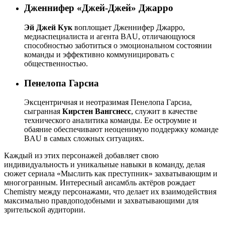
Дженнифер «Джей-Джей» Джарро
Эй Джей Кук
воплощает Дженнифер Джарро,
медиаспециалиста и агента BAU, отличающуюся
способностью заботиться о эмоциональном состоянии
команды и эффективно коммуницировать с
общественностью.
Пенелопа Гарсиа
Эксцентричная и неотразимая Пенелопа Гарсиа,
сыгранная
Кирстен Вангснесс
, служит в качестве
технического аналитика команды. Ее остроумие и
обаяние обеспечивают неоценимую поддержку команде
BAU в самых сложных ситуациях.
Каждый из этих персонажей добавляет свою
индивидуальность и уникальные навыки в команду, делая
сюжет сериала «Мыслить как преступник» захватывающим и
многогранным. Интересный ансамбль актёров рождает
Chemistry между персонажами, что делает их взаимодействия
максимально правдоподобными и захватывающими для
зрительской аудитории.