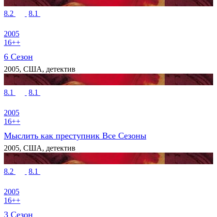
8.2
8.1
2005
16++
6 Сезон
2005, США, детектив
8.1
8.1
2005
16++
Мыслить как преступник Все Сезоны
2005, США, детектив
8.2
8.1
2005
16++
3 Сезон