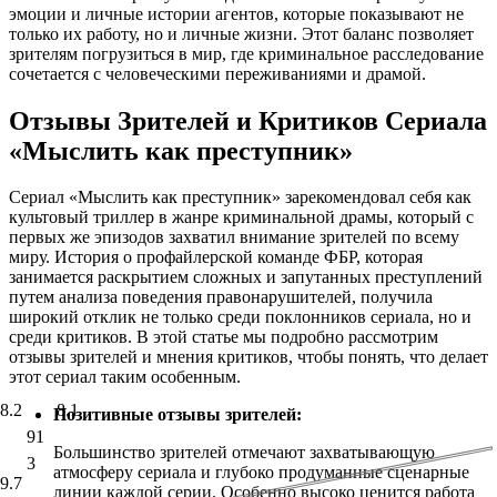
эмоции и личные истории агентов, которые показывают не
только их работу, но и личные жизни. Этот баланс позволяет
зрителям погрузиться в мир, где криминальное расследование
сочетается с человеческими переживаниями и драмой.
Отзывы Зрителей и Критиков Сериала
«Мыслить как преступник»
Сериал «Мыслить как преступник» зарекомендовал себя как
культовый триллер в жанре криминальной драмы, который с
первых же эпизодов захватил внимание зрителей по всему
миру. История о профайлерской команде ФБР, которая
занимается раскрытием сложных и запутанных преступлений
путем анализа поведения правонарушителей, получила
широкий отклик не только среди поклонников сериала, но и
среди критиков. В этой статье мы подробно рассмотрим
отзывы зрителей и мнения критиков, чтобы понять, что делает
этот сериал таким особенным.
8.2
8.1
Позитивные отзывы зрителей:
91
Большинство зрителей отмечают захватывающую
3
атмосферу сериала и глубоко продуманные сценарные
9.7
линии каждой серии. Особенно высоко ценится работа