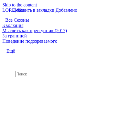
Skip to the content
LORD
Добавить в закладки
f
i
l
m
Добавлено
Все Сезоны
Эволюция
Мыслить как преступник (2017)
За границей
Поведение подозреваемого
Ещё