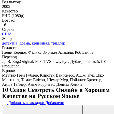
Год выхода
2005
Качество
FHD (1080p)
Возраст
16+
Страна
США
Жанр
детектив
,
драма
,
криминал
,
триллер
Режиссер
Гленн Кершоу, Феликс Энрикез Алькала, Роб Бэйли
Перевод
ДТВ, Eng.Original, Fox, TVShows, Рус. Дублированный, LE-
Production
В ролях
Мэттью Грей Гублер, Кирстен Вангснесс, А.Дж. Кук, Джо
Мантенья, Томас Гибсон, Шемар Мур, Пэйджет Брюстер,
Аиша Тайлер, Адам Родригес, Дэниэл Хенни
10 Сезон Смотреть Онлайн в Хорошем
Качестве на Русском Языке
Добавить в закладки
Добавлено