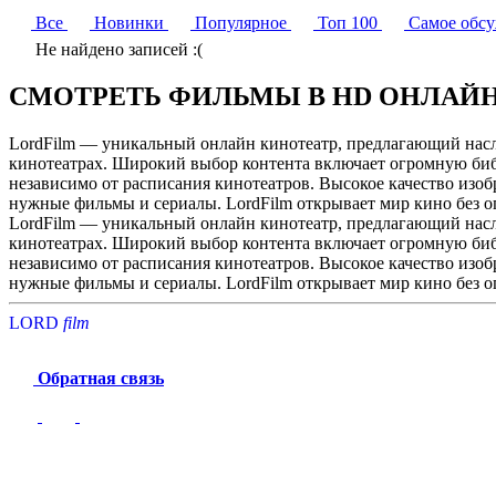
Все
Новинки
Популярное
Топ 100
Самое обс
Не найдено записей :(
СМОТРЕТЬ ФИЛЬМЫ В HD ОНЛАЙ
LordFilm — уникальный онлайн кинотеатр, предлагающий насла
кинотеатрах. Широкий выбор контента включает огромную библ
независимо от расписания кинотеатров. Высокое качество изоб
нужные фильмы и сериалы. LordFilm открывает мир кино без 
LordFilm — уникальный онлайн кинотеатр, предлагающий насла
кинотеатрах. Широкий выбор контента включает огромную библ
независимо от расписания кинотеатров. Высокое качество изоб
нужные фильмы и сериалы. LordFilm открывает мир кино без 
LORD
f
i
l
m
Обратная связь