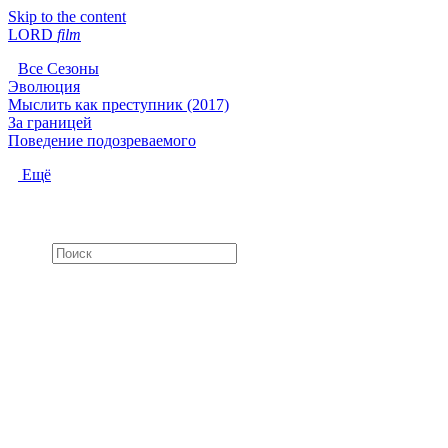
Skip to the content
LORD
f
i
l
m
Все Сезоны
Эволюция
Мыслить как преступник (2017)
За границей
Поведение подозреваемого
Ещё